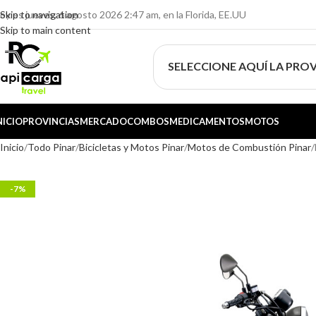
oy es jueves, 6 agosto 2026 2:47 am, en la Florida, EE.UU
Skip to navigation
Skip to main content
SELECCIONE AQUÍ LA PROV
NICIO
PROVINCIAS
MERCADO
COMBOS
MEDICAMENTOS
MOTOS
Inicio
Todo Pinar
Bicicletas y Motos Pinar
Motos de Combustión Pinar
-7%