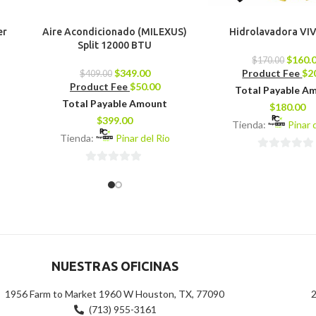
er
Aire Acondicionado (MILEXUS)
Hidrolavadora V
Split 12000 BTU
$
160.
$
170.00
$
349.00
Product Fee
$
2
$
409.00
Product Fee
$
50.00
Total Payable A
Total Payable Amount
$
180.00
$
399.00
Tienda:
Pinar 
Tienda:
Pinar del Rio
0
0
de
de
5
5
NUESTRAS OFICINAS
1956 Farm to Market 1960 W Houston, TX, 77090
2
(713) 955-3161