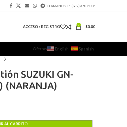
LLAMANOS:
+1 (832) 370-8008
0
ACCESO / REGISTRO
$
0.00
Ofertas
Spanish
English
tión SUZUKI GN-
c) (NARANJA)
R AL CARRITO