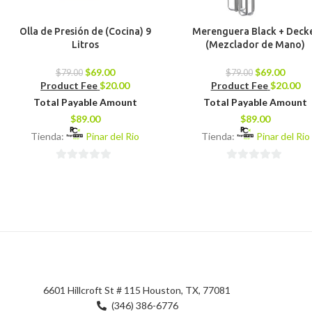
Olla de Presión de (Cocina) 9
Merenguera Black + Deck
Litros
(Mezclador de Mano)
$
69.00
$
69.00
$
79.00
$
79.00
Product Fee
$
20.00
Product Fee
$
20.00
Total Payable Amount
Total Payable Amount
$
89.00
$
89.00
Tienda:
Pinar del Rio
Tienda:
Pinar del Rio
0
0
de
de
5
5
6601 Hillcroft St # 115 Houston, TX, 77081
(346) 386-6776