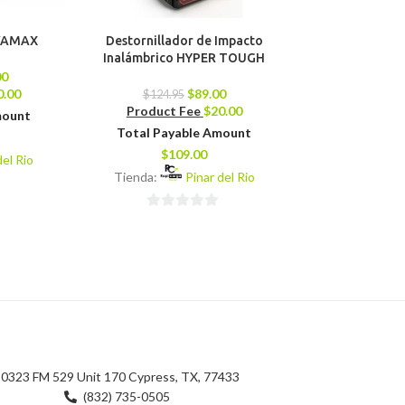
IVAMAX
Destornillador de Impacto
Lijadora HYP
Inalámbrico HYPER TOUGH
00
$
82.95
0.00
$
89.00
Product 
$
124.95
Product Fee
$
20.00
mount
Total Pay
Total Payable Amount
$
8
$
109.00
del Rio
Tienda:
Tienda:
Pinar del Rio
0
0
de
de
5
5
0323 FM 529 Unit 170 Cypress, TX, 77433
(832) 735-0505