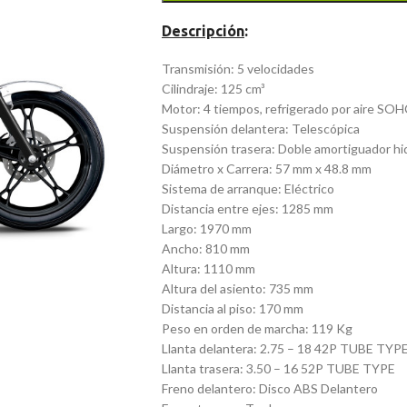
Descripción
:
Transmisión: 5 velocidades
Cilindraje: 125 cm³
Motor: 4 tiempos, refrigerado por aire SOHC
Suspensión delantera: Telescópica
Suspensión trasera: Doble amortiguador hid
Diámetro x Carrera: 57 mm x 48.8 mm
Sistema de arranque: Eléctrico
Distancia entre ejes: 1285 mm
Largo: 1970 mm
Ancho: 810 mm
Altura: 1110 mm
Altura del asiento: 735 mm
Distancia al piso: 170 mm
Peso en orden de marcha: 119 Kg
Llanta delantera: 2.75 – 18 42P TUBE TYP
Llanta trasera: 3.50 – 16 52P TUBE TYPE
Freno delantero: Disco ABS Delantero