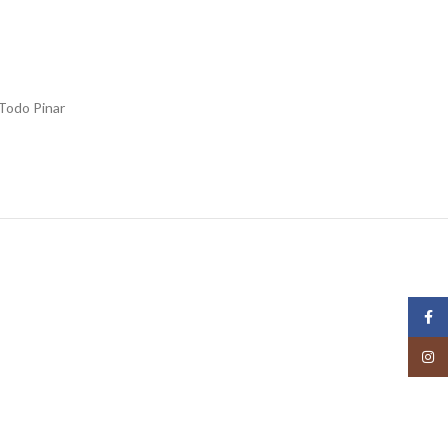
Todo Pinar
Face
Insta