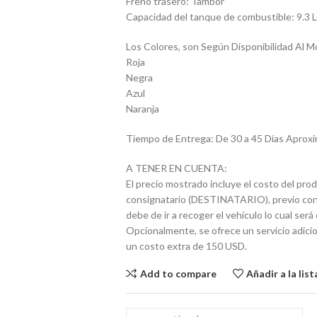
Freno trasero: Tambor
Capacidad del tanque de combustible: 9.3 Lt
Los Colores, son Según Disponibilidad Al M
Roja
Negra
Azul
Naranja
Tiempo de Entrega: De 30 a 45 Días Apro
A TENER EN CUENTA:
El precio mostrado incluye el costo del prod
consignatario (DESTINATARIO), previo contác
debe de ir a recoger el vehículo lo cual se
Opcionalmente, se ofrece un servicio adicio
un costo extra de 150 USD.
Add to compare
Añadir a la lis