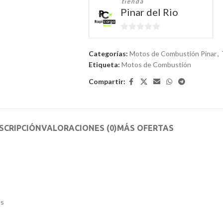
tienda
Pinar del Rio
0
de
Categorías:
Motos de Combustión Pinar
,
5
Etiqueta:
Motos de Combustión
Compartir:
SCRIPCIÓN
VALORACIONES (0)
MÁS OFERTAS
es