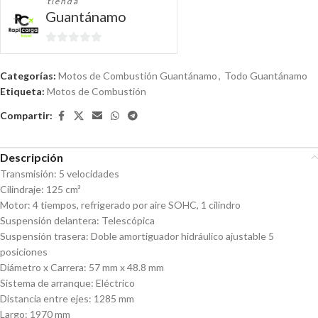
tienda
Guantánamo
0
de
Categorías:
Motos de Combustión Guantánamo
,
Todo Guantánamo
5
Etiqueta:
Motos de Combustión
Compartir:
Descripción
Transmisión: 5 velocidades
Cilindraje: 125 cm³
Motor: 4 tiempos, refrigerado por aire SOHC, 1 cilindro
Suspensión delantera: Telescópica
Suspensión trasera: Doble amortiguador hidráulico ajustable 5
posiciones
Diámetro x Carrera: 57 mm x 48.8 mm
Sistema de arranque: Eléctrico
Distancia entre ejes: 1285 mm
Largo: 1970 mm