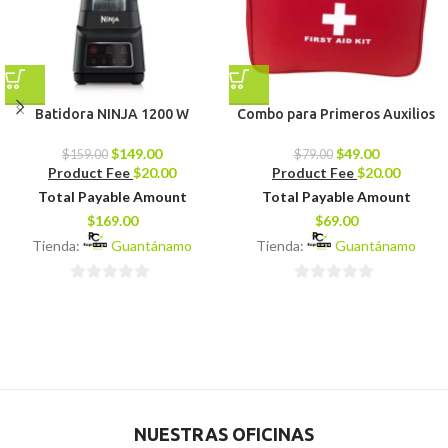
Batidora NINJA 1200 W
Combo para Primeros Auxilios
$
149.00
$
49.00
$
159.00
$
79.00
Product Fee
$
20.00
Product Fee
$
20.00
Total Payable Amount
Total Payable Amount
$
169.00
$
69.00
Tienda:
Guantánamo
Tienda:
Guantánamo
0
0
de
de
5
5
NUESTRAS OFICINAS