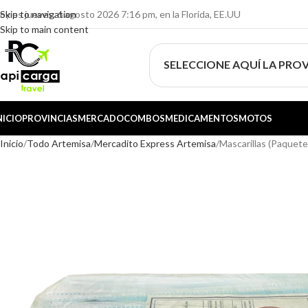
oy es jueves, 6 agosto 2026 7:16 pm, en la Florida, EE.UU
Skip to navigation
Skip to main content
SELECCIONE AQUÍ LA PROV
NICIO
PROVINCIAS
MERCADO
COMBOS
MEDICAMENTOS
MOTOS
Inicio
Todo Artemisa
Mercadito Express Artemisa
Mascarillas (Paquete