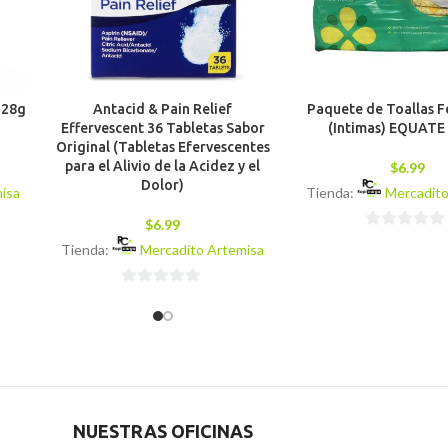
 28g
Antacid & Pain Relief
Paquete de Toallas 
Effervescent 36 Tabletas Sabor
(Intimas) EQUATE 
Original (Tabletas Efervescentes
para el Alivio de la Acidez y el
$
6.99
Dolor)
isa
Tienda:
Mercadito
$
6.99
0
Tienda:
Mercadito Artemisa
de
5
0
de
5
NUESTRAS OFICINAS