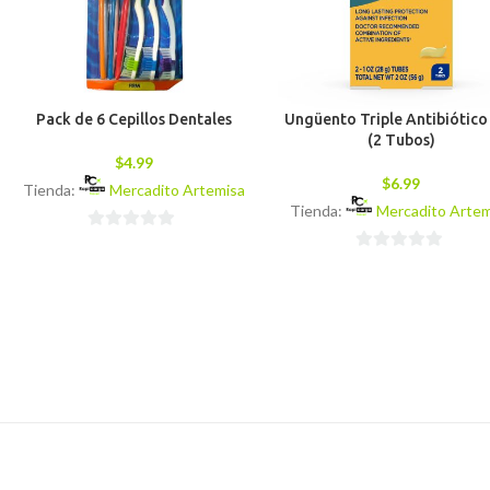
Pack de 6 Cepillos Dentales
Ungüento Triple Antibiótico
(2 Tubos)
$
4.99
$
6.99
Tienda:
Mercadito Artemisa
Tienda:
Mercadito Artem
0
0
de
de
5
5