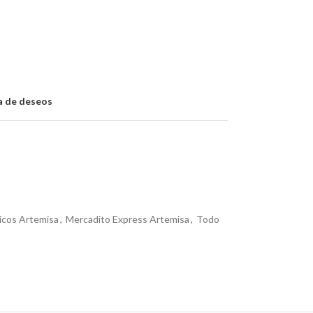
ta de deseos
icos Artemisa
,
Mercadito Express Artemisa
,
Todo