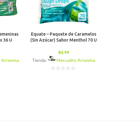
Femeninas
Equate – Paquete de Caramelos
Pain Reliever 
x 36 U
(Sin Azúcar) Sabor Menthol 70 U
EFFERVESCEN
(Aspirina,
Antipirético y 
$
4.99
 Artemisa
Tienda:
Mercadito Artemisa
$
6
Tienda:
Mer
0
de
0
5
de
5