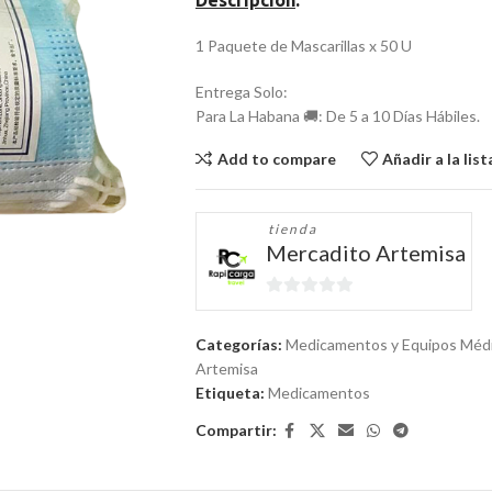
Descripción
:
1 Paquete de Mascarillas x 50 U
Entrega Solo:
Para La Habana 🚚: De 5 a 10 Días Hábiles.
Add to compare
Añadir a la lis
tienda
Mercadito Artemisa
0
de
Categorías:
Medicamentos y Equipos Méd
5
Artemisa
Etiqueta:
Medicamentos
Compartir: