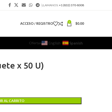
LLAMANOS:
+1 (832) 370-8008
0
ACCESO / REGISTRO
$
0.00
Ofertas
Spanish
English
uete x 50 U)
R AL CARRITO