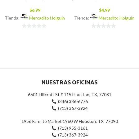
$
6.99
$
4.99
Tienda:
Mercadito Holguín
Tienda:
Mercadito Holguín
0
0
de
de
5
5
NUESTRAS OFICINAS
6601 Hillcroft St # 115 Houston, TX, 77081
(346) 386-6776
(713) 367-3924
1956 Farm to Market 1960 W Houston, TX, 77090
(713) 955-3161
(713) 367-3924