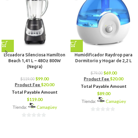
Licuadora Silenciosa Hamilton
Humidificador Raydrop para
Beach 1,41 L – 48Oz 800W
Dormitorio y Hogar de 2,2 L
(Negra)
$
69.00
$
79.00
$
99.00
Product Fee
$
20.00
$
119.00
Product Fee
$
20.00
Total Payable Amount
Total Payable Amount
$
89.00
$
119.00
Tienda:
Camagüey
Tienda:
Camagüey
0
0
de
de
5
5