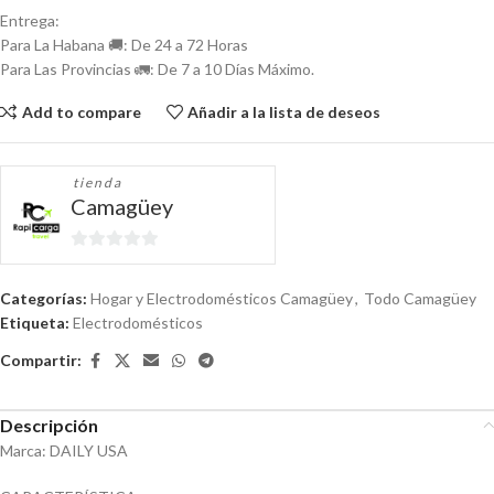
Entrega:
Para La Habana 🚚: De 24 a 72 Horas
Para Las Provincias 🚛: De 7 a 10 Días Máximo.
Add to compare
Añadir a la lista de deseos
tienda
Camagüey
0
de
Categorías:
Hogar y Electrodomésticos Camagüey
,
Todo Camagüey
5
Etiqueta:
Electrodomésticos
Compartir:
Descripción
Marca: DAILY USA