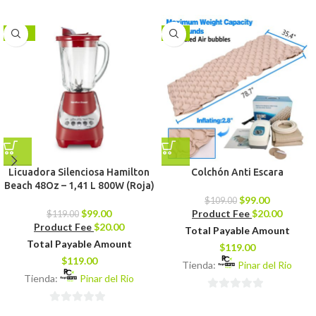
-17%
-9%
Licuadora Silenciosa Hamilton
Colchón Anti Escara
Beach 48Oz – 1,41 L 800W (Roja)
$
99.00
$
109.00
$
99.00
Product Fee
$
20.00
$
119.00
Product Fee
$
20.00
Total Payable Amount
Total Payable Amount
$
119.00
$
119.00
Tienda:
Pinar del Rio
Tienda:
Pinar del Rio
0
0
de