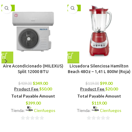
-15%
-17%
Aire Acondicionado (MILEXUS)
Licuadora Silenciosa Hamilton
Split 12000 BTU
Beach 48Oz – 1,41 L 800W (Roja)
$
349.00
$
99.00
$
409.00
$
119.00
Product Fee
$
50.00
Product Fee
$
20.00
Total Payable Amount
Total Payable Amount
$
399.00
$
119.00
Tienda:
Cienfuegos
Tienda:
Cienfuegos
0
0
de
de