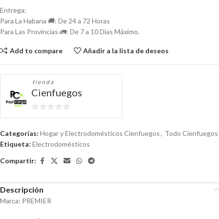
Entrega:
Para La Habana 🚚: De 24 a 72 Horas
Para Las Provincias 🚛: De 7 a 10 Días Máximo.
Add to compare
Añadir a la lista de deseos
tienda
Cienfuegos
0
de
Categorías:
Hogar y Electrodomésticos Cienfuegos
,
Todo Cienfuegos
5
Etiqueta:
Electrodomésticos
Compartir:
Descripción
Marca: PREMIER