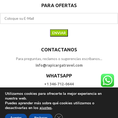
PARA OFERTAS
CONTACTANOS
Para preguntas, reclamos o sugerencias escríbanos...
info@rapicargatravel.com
WHATSAPP
+1 346-712-0644
Utilizamos cookies para ofrecerte la mejor experiencia en
SIGUENOS
nuestra web.
Puedes aprender más sobre qué cookies utilizamos o
desactivarlas en los
ajustes
.
RAPI CARGA TRAVEL
2023 - 2026. | Todos los Derechos Reservados.
Cerrar el banner de cookies RGPD
Aceptar
Rechazar