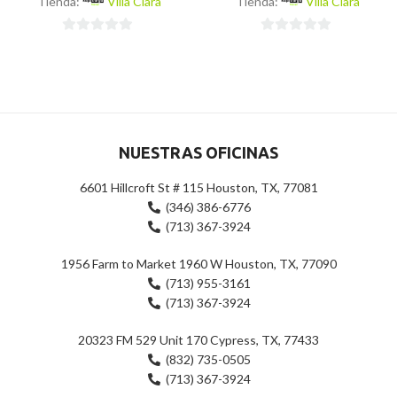
Tienda:
Villa Clara
Tienda:
Villa Clara
0
0
de
de
5
5
NUESTRAS OFICINAS
6601 Hillcroft St # 115 Houston, TX, 77081
(346) 386-6776
(713) 367-3924
1956 Farm to Market 1960 W Houston, TX, 77090
(713) 955-3161
(713) 367-3924
20323 FM 529 Unit 170 Cypress, TX, 77433
(832) 735-0505
(713) 367-3924