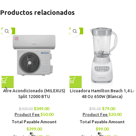
Productos relacionados
-15%
-17%
Aire Acondicionado (MILEXUS)
Licuadora Hamilton Beach 1,4 L-
Split 12000 BTU
48 Oz 650W (Blanca)
$
349.00
$
79.00
$
409.00
$
95.00
Product Fee
$
50.00
Product Fee
$
20.00
Total Payable Amount
Total Payable Amount
$
399.00
$
99.00