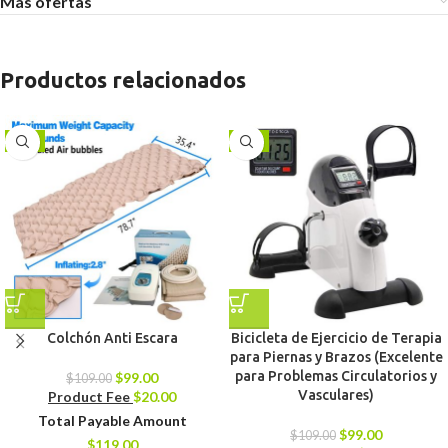
Más ofertas
Productos relacionados
-9%
-9%
Colchón Anti Escara
Bicicleta de Ejercicio de Terapia
para Piernas y Brazos (Excelente
para Problemas Circulatorios y
$
99.00
$
109.00
Vasculares)
Product Fee
$
20.00
Total Payable Amount
$
99.00
$
109.00
$
119.00