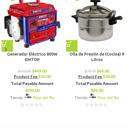
Generador Eléctrico 800W
Olla de Presión de (Cocina) 9
EMTOP
Litros
$
449.00
$
69.00
$
650.00
$
79.00
Product Fee
$
50.00
Product Fee
$
20.00
Total Payable Amount
Total Payable Amount
$
499.00
$
89.00
Tienda:
Pinar del Rio
Tienda:
Pinar del Rio
0
0
de
de
5
5