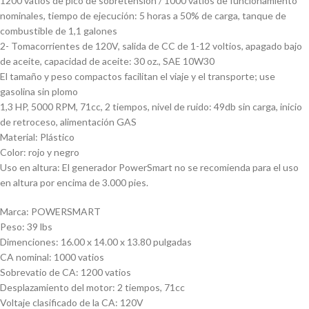
1200 vatios de pico de sobretensión / 1000 vatios de funcionamiento
nominales, tiempo de ejecución: 5 horas a 50% de carga, tanque de
combustible de 1,1 galones
2- Tomacorrientes de 120V, salida de CC de 1-12 voltios, apagado bajo
de aceite, capacidad de aceite: 30 oz., SAE 10W30
El tamaño y peso compactos facilitan el viaje y el transporte; use
gasolina sin plomo
1,3 HP, 5000 RPM, 71cc, 2 tiempos, nivel de ruido: 49db sin carga, inicio
de retroceso, alimentación GAS
Material: Plástico
Color: rojo y negro
Uso en altura: El generador PowerSmart no se recomienda para el uso
en altura por encima de 3.000 pies.
Marca: POWERSMART
Peso: 39 lbs
Dimenciones: 16.00 x 14.00 x 13.80 pulgadas
CA nominal: 1000 vatios
Sobrevatio de CA: 1200 vatios
Desplazamiento del motor: 2 tiempos, 71cc
Voltaje clasificado de la CA: 120V