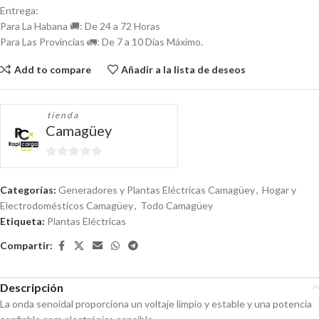
Entrega:
Para La Habana 🚚: De 24 a 72 Horas
Para Las Provincias 🚛: De 7 a 10 Días Máximo.
Add to compare
Añadir a la lista de deseos
tienda
Camagüey
0
de
Categorías:
Generadores y Plantas Eléctricas Camagüey
,
Hogar y
5
Electrodomésticos Camagüey
,
Todo Camagüey
Etiqueta:
Plantas Eléctricas
Compartir:
Descripción
La onda senoidal proporciona un voltaje limpio y estable y una potencia