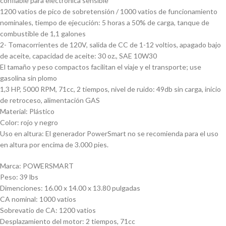
confiable para electrónica sensible
1200 vatios de pico de sobretensión / 1000 vatios de funcionamiento
nominales, tiempo de ejecución: 5 horas a 50% de carga, tanque de
combustible de 1,1 galones
2- Tomacorrientes de 120V, salida de CC de 1-12 voltios, apagado bajo
de aceite, capacidad de aceite: 30 oz., SAE 10W30
El tamaño y peso compactos facilitan el viaje y el transporte; use
gasolina sin plomo
1,3 HP, 5000 RPM, 71cc, 2 tiempos, nivel de ruido: 49db sin carga, inicio
de retroceso, alimentación GAS
Material: Plástico
Color: rojo y negro
Uso en altura: El generador PowerSmart no se recomienda para el uso
en altura por encima de 3.000 pies.
Marca: POWERSMART
Peso: 39 lbs
Dimenciones: 16.00 x 14.00 x 13.80 pulgadas
CA nominal: 1000 vatios
Sobrevatio de CA: 1200 vatios
Desplazamiento del motor: 2 tiempos, 71cc