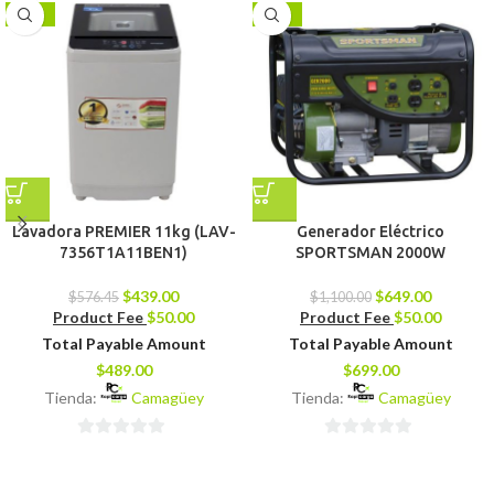
-24%
-41%
Lavadora PREMIER 11kg (LAV-
Generador Eléctrico
7356T1A11BEN1)
SPORTSMAN 2000W
$
439.00
$
649.00
$
576.45
$
1,100.00
Product Fee
$
50.00
Product Fee
$
50.00
Total Payable Amount
Total Payable Amount
$
489.00
$
699.00
Tienda:
Camagüey
Tienda:
Camagüey
0
0
de
de