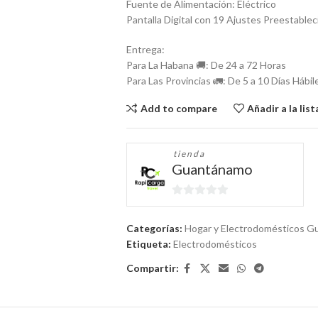
Fuente de Alimentación: Eléctrico
Pantalla Digital con 19 Ajustes Preestable
Entrega:
Para La Habana 🚚: De 24 a 72 Horas
Para Las Provincias 🚛: De 5 a 10 Días Hábil
Add to compare
Añadir a la lis
tienda
Guantánamo
0
de
Categorías:
Hogar y Electrodomésticos 
5
Etiqueta:
Electrodomésticos
Compartir: