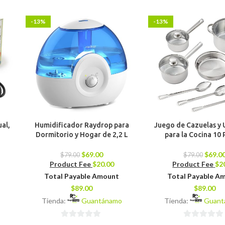
-13%
-13%
ual,
Humidificador Raydrop para
Juego de Cazuelas y U
Dormitorio y Hogar de 2,2 L
para la Cocina 10 
$
69.00
$
69.0
$
79.00
$
79.00
Product Fee
$
20.00
Product Fee
$
2
Total Payable Amount
Total Payable A
$
89.00
$
89.00
Tienda:
Guantánamo
Tienda:
Guant
0
0