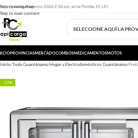
oy es jueves, 6 agosto 2026 2:36 pm, en la Florida, EE.UU
Skip to navigation
Skip to main content
SELECCIONE AQUÍ LA PROV
NICIO
PROVINCIAS
MERCADO
COMBOS
MEDICAMENTOS
MOTOS
Inicio
Todo Guantánamo
Hogar y Electrodomésticos Guantánamo
Frei
-17%