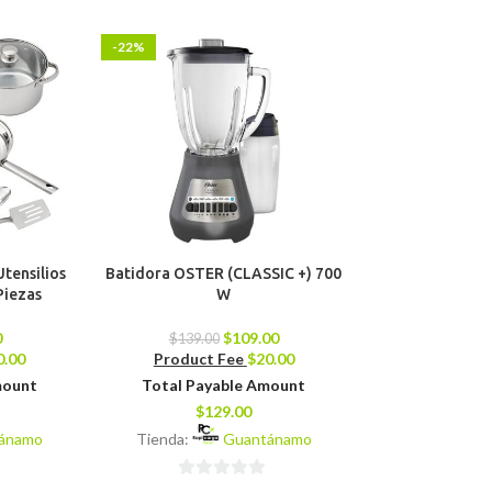
-22%
-13%
tensilios
Batidora OSTER (CLASSIC +) 700
Merenguera B
Piezas
W
(Mezclado
0
$
109.00
$
139.00
$
79.00
0.00
Product Fee
$
20.00
Product 
mount
Total Payable Amount
Total Pay
$
129.00
$
8
ánamo
Tienda:
Guantánamo
Tienda:
0
0