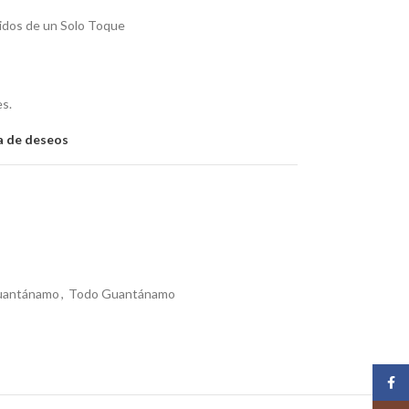
cidos de un Solo Toque
es.
ta de deseos
Guantánamo
,
Todo Guantánamo
Face