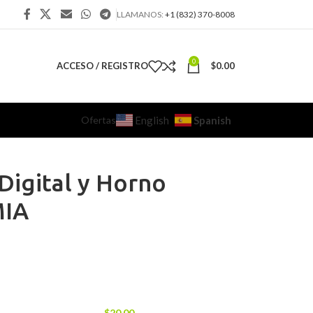
LLAMANOS:
+1 (832) 370-8008
0
ACCESO / REGISTRO
$
0.00
Ofertas
Spanish
English
Digital y Horno
MIA
$
20.00