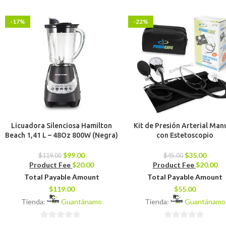
-17%
-22%
Licuadora Silenciosa Hamilton
Kit de Presión Arterial Man
Beach 1,41 L – 48Oz 800W (Negra)
con Estetoscopio
$
99.00
$
35.00
$
119.00
$
45.00
Product Fee
$
20.00
Product Fee
$
20.00
Total Payable Amount
Total Payable Amount
$
119.00
$
55.00
Tienda:
Guantánamo
Tienda:
Guantánamo
0
0