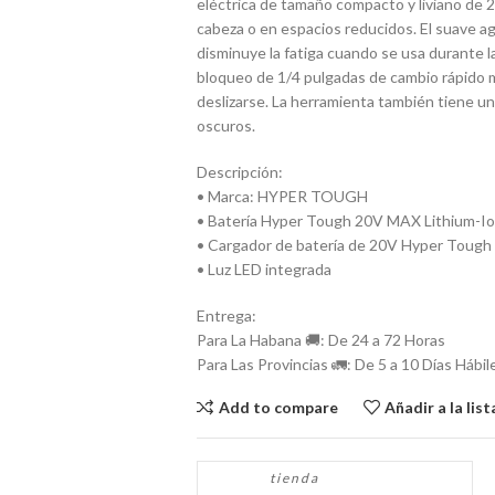
eléctrica de tamaño compacto y liviano de 2,5
cabeza o en espacios reducidos. El suave a
disminuye la fatiga cuando se usa durante l
bloqueo de 1/4 pulgadas de cambio rápido m
deslizarse. La herramienta también tiene una
oscuros.
Descripción:
• Marca: HYPER TOUGH
• Batería Hyper Tough 20V MAX Lithium-I
• Cargador de batería de 20V Hyper Tough
• Luz LED integrada
Entrega:
Para La Habana 🚚: De 24 a 72 Horas
Para Las Provincias 🚛: De 5 a 10 Días Hábil
Add to compare
Añadir a la lis
tienda