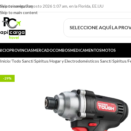
oy es viernes, 7 agosto 2026 1:07 am, en la Florida, EE.UU
Skip to navigation
Skip to main content
SELECCIONE AQUÍ LA PROV
NICIO
PROVINCIAS
MERCADO
COMBOS
MEDICAMENTOS
MOTOS
Inicio
Todo Sancti Spíritus
Hogar y Electrodomésticos Sancti Spíritus
F
-29%