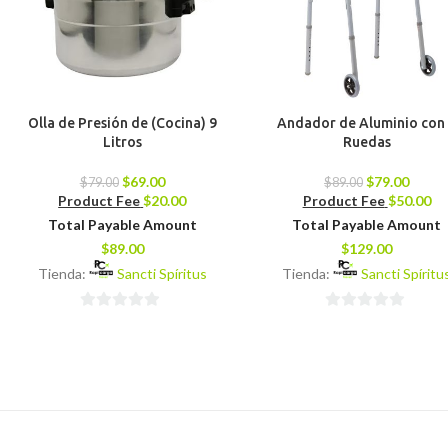
Olla de Presión de (Cocina) 9
Andador de Aluminio con
Litros
Ruedas
$
69.00
$
79.00
$
79.00
$
89.00
Product Fee
$
20.00
Product Fee
$
50.00
Total Payable Amount
Total Payable Amount
$
89.00
$
129.00
Tienda:
Sancti Spíritus
Tienda:
Sancti Spíritu
0
0
de
de
5
5