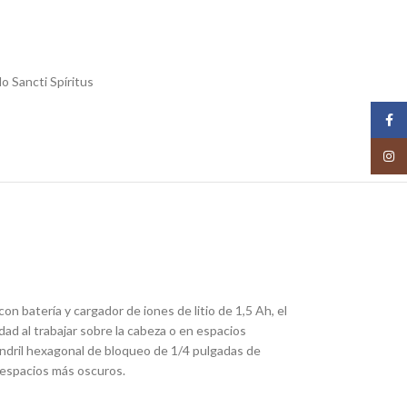
o Sancti Spíritus
Face
Insta
n batería y cargador de iones de litio de 1,5 Ah, el
idad al trabajar sobre la cabeza o en espacios
andril hexagonal de bloqueo de 1/4 pulgadas de
n espacios más oscuros.