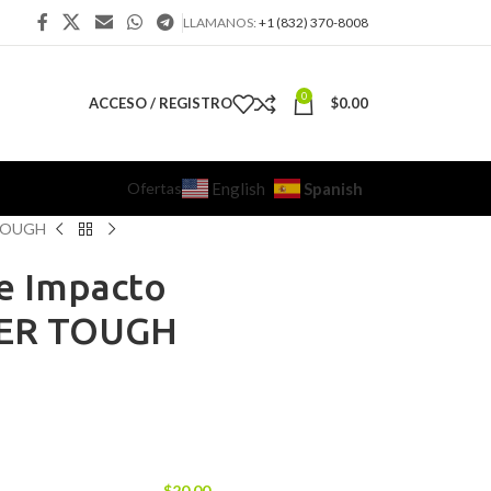
LLAMANOS:
+1 (832) 370-8008
0
ACCESO / REGISTRO
$
0.00
Ofertas
Spanish
English
R TOUGH
de Impacto
PER TOUGH
$
20.00