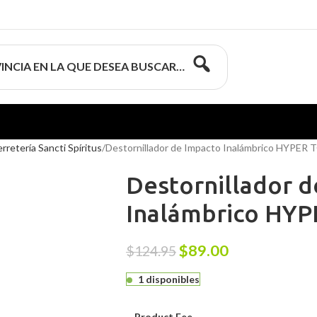
INCIA EN LA QUE DESEA BUSCAR…
erretería Sancti Spíritus
Destornillador de Impacto Inalámbrico HYPE
Destornillador 
Inalámbrico HY
$
89.00
$
124.95
1 disponibles
Product Fee