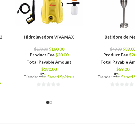
 2
Hidrolavadora VIVAMAX
Batidora de M
$
160.00
$
39.0
$
170.00
$
49.00
Product Fee
$
20.00
Product Fee
$
2
Total Payable Amount
Total Payable A
$
180.00
$
59.00
Tienda:
Sancti Spíritus
Tienda:
Sancti 
s
0
0
de
de
5
5