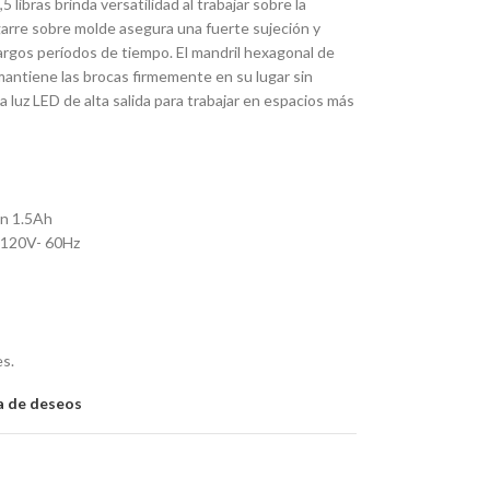
 libras brinda versatilidad al trabajar sobre la
garre sobre molde asegura una fuerte sujeción y
argos períodos de tiempo. El mandril hexagonal de
antiene las brocas firmemente en su lugar sin
 luz LED de alta salida para trabajar en espacios más
on 1.5Ah
 120V- 60Hz
es.
ta de deseos