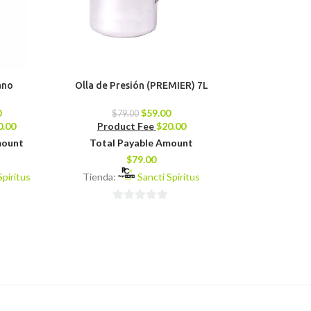
ano
Olla de Presión (PREMIER) 7L
Sierra Circula
0
$
59.00
$
79.00
$
156.45
0.00
Product Fee
$
20.00
Product 
mount
Total Payable Amount
Total Pay
$
79.00
$
14
Spíritus
Tienda:
Sancti Spíritus
Tienda:
0
0
de
de
5
5