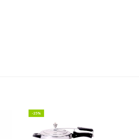
-25%
-18%