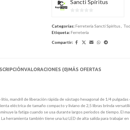
Sancti Spíritus
0
de
Categorías:
Ferretería Sancti Spíritus
,
Tod
5
Etiqueta:
Ferretería
Compartir:
SCRIPCIÓN
VALORACIONES (0)
MÁS OFERTAS
tio, mandril de liberación rápida de vástago hexagonal de 1/4 pulgadas co
mienta eléctrica de tamaño compacto y liviano de 2,5 libras brinda versatil
sminuye la fatiga cuando se usa durante largos períodos de tiempo. El m
 La herramienta también tiene una luz LED de alta salida para trabajar e