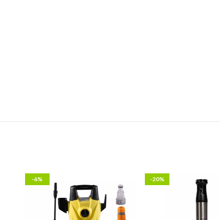
-6%
-20%