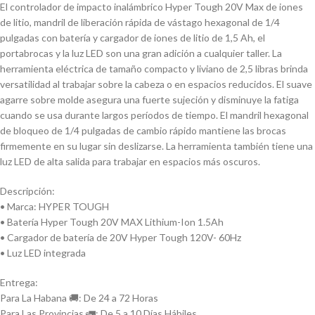
El controlador de impacto inalámbrico Hyper Tough 20V Max de iones
de litio, mandril de liberación rápida de vástago hexagonal de 1/4
pulgadas con batería y cargador de iones de litio de 1,5 Ah, el
portabrocas y la luz LED son una gran adición a cualquier taller. La
herramienta eléctrica de tamaño compacto y liviano de 2,5 libras brinda
versatilidad al trabajar sobre la cabeza o en espacios reducidos. El suave
agarre sobre molde asegura una fuerte sujeción y disminuye la fatiga
cuando se usa durante largos períodos de tiempo. El mandril hexagonal
de bloqueo de 1/4 pulgadas de cambio rápido mantiene las brocas
firmemente en su lugar sin deslizarse. La herramienta también tiene una
luz LED de alta salida para trabajar en espacios más oscuros.
Descripción:
• Marca: HYPER TOUGH
• Batería Hyper Tough 20V MAX Lithium-Ion 1.5Ah
• Cargador de batería de 20V Hyper Tough 120V- 60Hz
• Luz LED integrada
Entrega:
Para La Habana 🚚: De 24 a 72 Horas
Para Las Provincias 🚛: De 5 a 10 Días Hábiles.