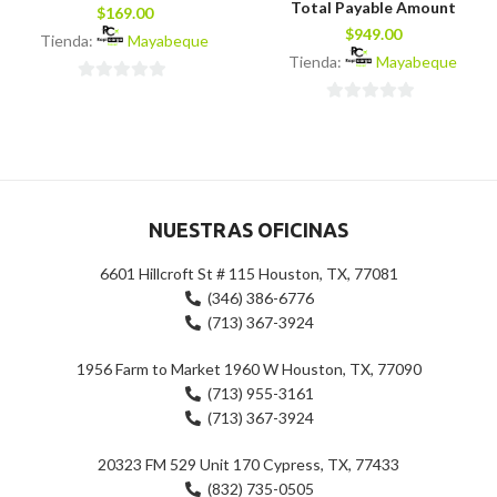
Total Payable Amount
$
169.00
$
949.00
Tienda:
Mayabeque
Tienda:
Mayabeque
0
0
de
de
5
5
NUESTRAS OFICINAS
6601 Hillcroft St # 115 Houston, TX, 77081
(346) 386-6776
(713) 367-3924
1956 Farm to Market 1960 W Houston, TX, 77090
(713) 955-3161
(713) 367-3924
20323 FM 529 Unit 170 Cypress, TX, 77433
(832) 735-0505