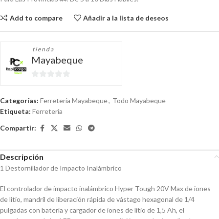
Add to compare
Añadir a la lista de deseos
tienda
Mayabeque
0
de
Categorías:
Ferretería Mayabeque
,
Todo Mayabeque
5
Etiqueta:
Ferretería
Compartir:
Descripción
1 Destornillador de Impacto Inalámbrico
El controlador de impacto inalámbrico Hyper Tough 20V Max de iones
de litio, mandril de liberación rápida de vástago hexagonal de 1/4
pulgadas con batería y cargador de iones de litio de 1,5 Ah, el