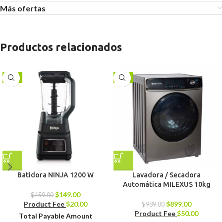
Más ofertas
Productos relacionados
-6%
-9%
Batidora NINJA 1200 W
Lavadora / Secadora
Automática MILEXUS 10kg
$
149.00
$
159.00
Product Fee
$
20.00
$
899.00
$
989.00
Product Fee
$
50.00
Total Payable Amount