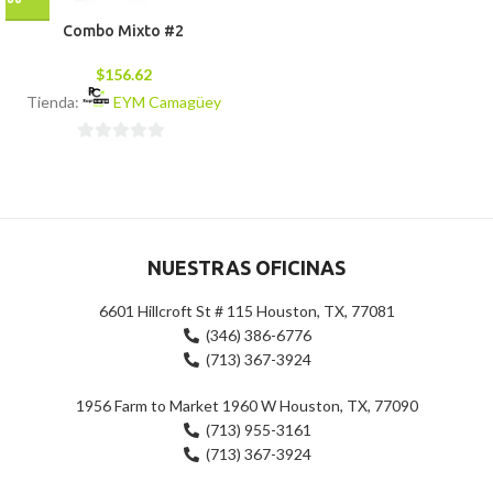
Combo Mixto #2
$
156.62
Tienda:
EYM Camagüey
0
de
5
NUESTRAS OFICINAS
6601 Hillcroft St # 115 Houston, TX, 77081
(346) 386-6776
(713) 367-3924
1956 Farm to Market 1960 W Houston, TX, 77090
(713) 955-3161
(713) 367-3924