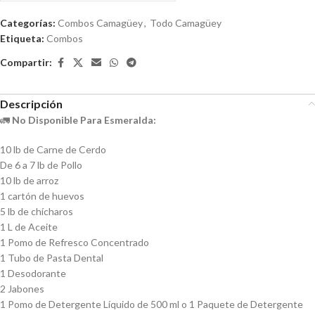
de
Categorías:
Combos Camagüey
,
Todo Camagüey
5
Etiqueta:
Combos
Compartir:
Descripción
🚛
No Disponible Para Esmeralda:
10 lb de Carne de Cerdo
De 6 a 7 lb de Pollo
10 lb de arroz
1 cartón de huevos
5 lb de chícharos
1 L de Aceite
1 Pomo de Refresco Concentrado
1 Tubo de Pasta Dental
1 Desodorante
2 Jabones
1 Pomo de Detergente Líquido de 500 ml o 1 Paquete de Detergente