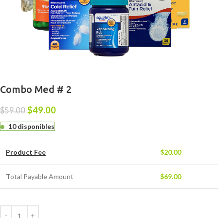
Combo Med # 2
$
49.00
$
59.00
10 disponibles
Product Fee
$
20.00
Total Payable Amount
$
69.00