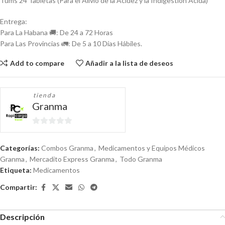
Tums 24 Tabletas (Para el Alivio de la Acidez y la Indigestión Ácida)
Entrega:
Para La Habana 🚚: De 24 a 72 Horas
Para Las Provincias 🚛: De 5 a 10 Días Hábiles.
Add to compare
Añadir a la lista de deseos
tienda
Granma
0
de
Categorías:
Combos Granma
,
Medicamentos y Equipos Médicos
5
Granma
,
Mercadito Express Granma
,
Todo Granma
Etiqueta:
Medicamentos
Compartir:
Descripción