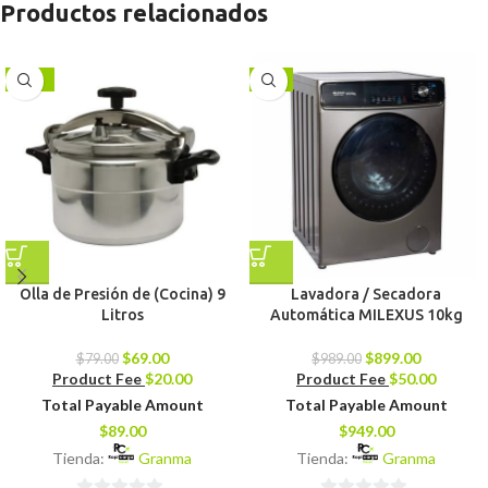
Productos relacionados
-13%
-9%
Olla de Presión de (Cocina) 9
Lavadora / Secadora
Litros
Automática MILEXUS 10kg
$
69.00
$
899.00
$
79.00
$
989.00
Product Fee
$
20.00
Product Fee
$
50.00
Total Payable Amount
Total Payable Amount
$
89.00
$
949.00
Tienda:
Granma
Tienda:
Granma