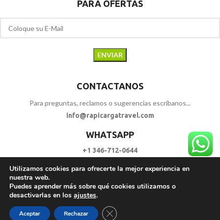
PARA OFERTAS
CONTACTANOS
Para preguntas, reclamos o sugerencias escríbanos...
info@rapicargatravel.com
WHATSAPP
+1 346-712-0644
Utilizamos cookies para ofrecerte la mejor experiencia en
SIGUENOS
nuestra web.
Puedes aprender más sobre qué cookies utilizamos o
desactivarlas en los
ajustes
.
RAPI CARGA TRAVEL
2023 - 2026. | Todos los Derechos Reservados.
Cerrar el banner de cookies RGPD
Aceptar
Rechazar