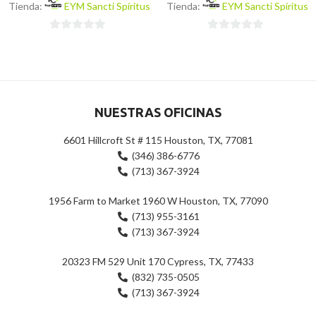
Tienda:
EYM Sancti Spíritus
Tienda:
EYM Sancti Spíritus
0
0
de
de
5
5
NUESTRAS OFICINAS
6601 Hillcroft St # 115 Houston, TX, 77081
(346) 386-6776
(713) 367-3924
1956 Farm to Market 1960 W Houston, TX, 77090
(713) 955-3161
(713) 367-3924
20323 FM 529 Unit 170 Cypress, TX, 77433
(832) 735-0505
(713) 367-3924