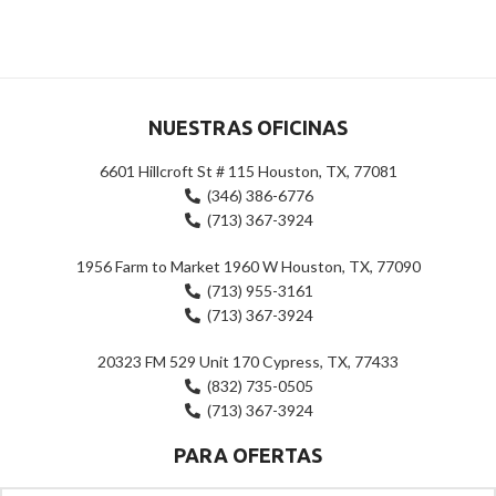
0
0
de
de
5
5
NUESTRAS OFICINAS
6601 Hillcroft St # 115 Houston, TX, 77081
(346) 386-6776
(713) 367-3924
1956 Farm to Market 1960 W Houston, TX, 77090
(713) 955-3161
(713) 367-3924
20323 FM 529 Unit 170 Cypress, TX, 77433
(832) 735-0505
(713) 367-3924
PARA OFERTAS