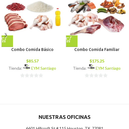
Combo Comida Básico
Combo Comida Familiar
$
85.57
$
175.25
Tienda:
EYM Santiago
Tienda:
EYM Santiago
0
0
de
de
5
5
NUESTRAS OFICINAS
6601 Hillcroft St # 115 Houston, TX, 77081