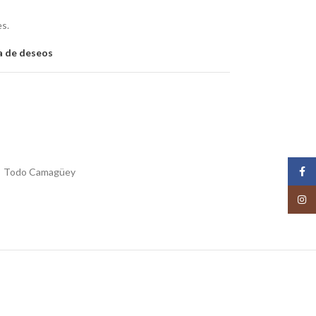
es.
ta de deseos
Face
Todo Camagüey
Insta