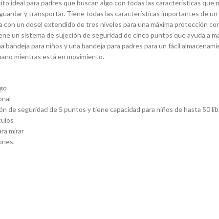
ito ideal para padres que buscan algo con todas las características que nec
ar, guardar y transportar. Tiene todas las características importantes de
 con un dosel extendido de tres niveles para una máxima protección cont
tiene un sistema de sujeción de seguridad de cinco puntos que ayuda a m
e una bandeja para niños y una bandeja para padres para un fácil almacen
mano mientras está en movimiento.
ugo
onal
ión de seguridad de 5 puntos y tiene capacidad para niños de hasta 50 lib
culos
ra mirar
ones.