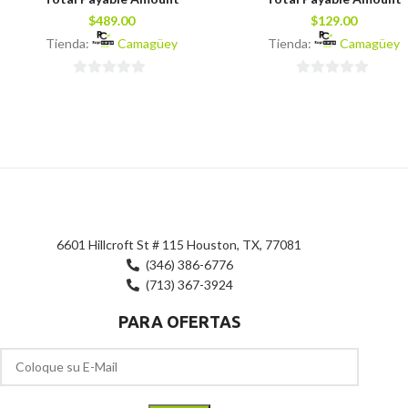
$
489.00
$
129.00
Tienda:
Camagüey
Tienda:
Camagüey
0
0
de
de
5
5
6601 Hillcroft St # 115 Houston, TX, 77081
(346) 386-6776
(713) 367-3924
PARA OFERTAS