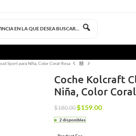
INCIA EN LA QUE DESEA BUSCAR…
oud Sport para Niña, Color Coral-Rosa
Coche Kolcraft C
Niña, Color Cora
$
159.00
$
180.00
2 disponibles
Product Fee