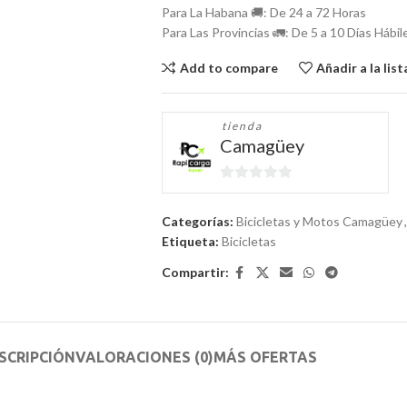
Para La Habana 🚚: De 24 a 72 Horas
Para Las Provincias 🚛: De 5 a 10 Días Hábil
Add to compare
Añadir a la lis
tienda
Camagüey
0
de
Categorías:
Bicicletas y Motos Camagüey
,
5
Etiqueta:
Bicicletas
Compartir:
SCRIPCIÓN
VALORACIONES (0)
MÁS OFERTAS