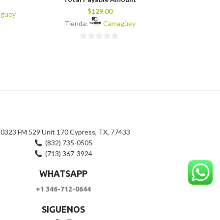
$
129.00
$
8
güey
Tienda:
Camagüey
Tienda:
0
0
de
de
5
5
0323 FM 529 Unit 170 Cypress, TX, 77433
(832) 735-0505
(713) 367-3924
WHATSAPP
+1 346-712-0644
SIGUENOS