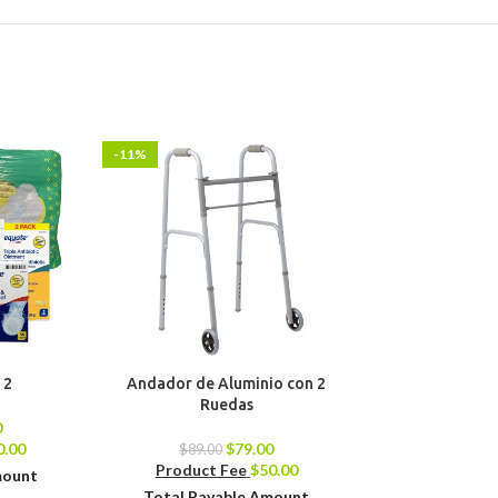
-11%
-13%
 2
Andador de Aluminio con 2
Merenguera B
Ruedas
(Mezclado
0
0.00
$
79.00
$
89.00
$
79.00
Product Fee
$
50.00
Product 
mount
Total Payable Amount
Total Pay