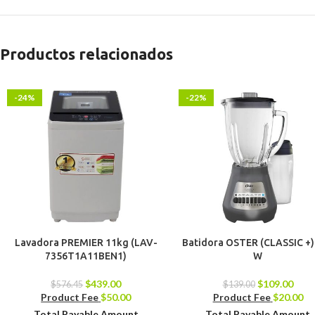
Productos relacionados
-24%
-22%
Lavadora PREMIER 11kg (LAV-
Batidora OSTER (CLASSIC +)
7356T1A11BEN1)
W
$
439.00
$
109.00
$
576.45
$
139.00
Product Fee
$
50.00
Product Fee
$
20.00
Total Payable Amount
Total Payable Amount