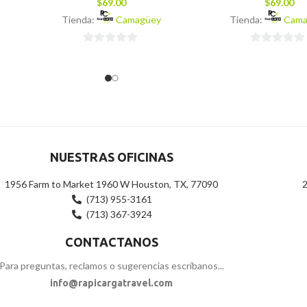
$
69.00
$
69.00
Tienda:
Camagüey
Tienda:
Cama
0
0
de
de
5
5
NUESTRAS OFICINAS
1956 Farm to Market 1960 W Houston, TX, 77090
2
(713) 955-3161
(713) 367-3924
CONTACTANOS
Para preguntas, reclamos o sugerencias escríbanos...
info@rapicargatravel.com