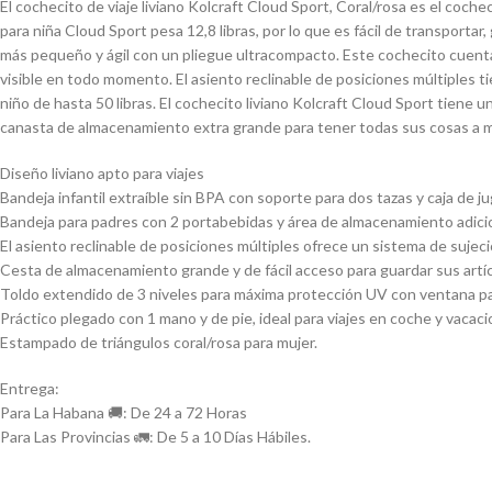
El cochecito de viaje liviano Kolcraft Cloud Sport, Coral/rosa es el cochec
para niña Cloud Sport pesa 12,8 libras, por lo que es fácil de transport
más pequeño y ágil con un pliegue ultracompacto. Este cochecito cuenta
visible en todo momento. El asiento reclinable de posiciones múltiples 
niño de hasta 50 libras. El cochecito liviano Kolcraft Cloud Sport tien
canasta de almacenamiento extra grande para tener todas sus cosas a 
Diseño liviano apto para viajes
Bandeja infantil extraíble sin BPA con soporte para dos tazas y caja de j
Bandeja para padres con 2 portabebidas y área de almacenamiento adici
El asiento reclinable de posiciones múltiples ofrece un sistema de sujec
Cesta de almacenamiento grande y de fácil acceso para guardar sus artí
Toldo extendido de 3 niveles para máxima protección UV con ventana pa
Práctico plegado con 1 mano y de pie, ideal para viajes en coche y vacaci
Estampado de triángulos coral/rosa para mujer.
Entrega:
Para La Habana 🚚: De 24 a 72 Horas
Para Las Provincias 🚛: De 5 a 10 Días Hábiles.