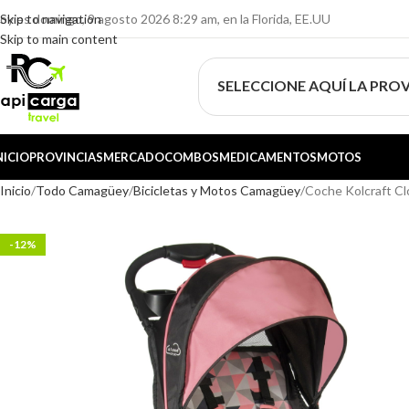
oy es domingo, 9 agosto 2026 8:29 am, en la Florida, EE.UU
Skip to navigation
Skip to main content
SELECCIONE AQUÍ LA PROV
NICIO
PROVINCIAS
MERCADO
COMBOS
MEDICAMENTOS
MOTOS
Inicio
Todo Camagüey
Bicicletas y Motos Camagüey
Coche Kolcraft Cl
-12%