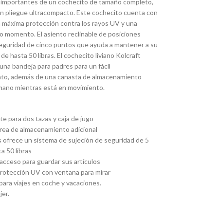
as importantes de un cochecito de tamaño completo,
un pliegue ultracompacto. Este cochecito cuenta con
a máxima protección contra los rayos UV y una
do momento. El asiento reclinable de posiciones
seguridad de cinco puntos que ayuda a mantener a su
de hasta 50 libras. El cochecito liviano Kolcraft
una bandeja para padres para un fácil
nto, además de una canasta de almacenamiento
 mano mientras está en movimiento.
te para dos tazas y caja de jugo
área de almacenamiento adicional
es ofrece un sistema de sujeción de seguridad de 5
a 50 libras
acceso para guardar sus artículos
protección UV con ventana para mirar
para viajes en coche y vacaciones.
jer.