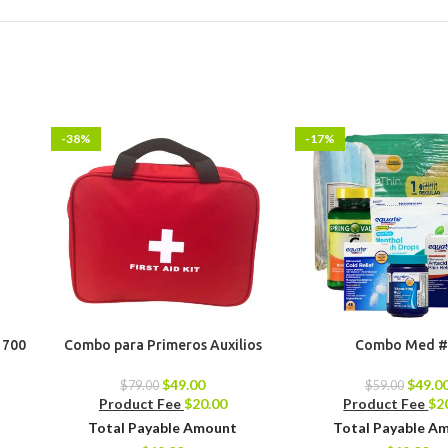
-38%
-17%
 700
Combo para Primeros Auxilios
Combo Med #
$
49.00
$
49.0
$
79.00
$
59.00
Product Fee
$
20.00
Product Fee
$
2
Total Payable Amount
Total Payable A