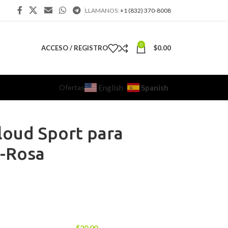
LLAMANOS:
+1 (832) 370-8008
0
ACCESO / REGISTRO
$
0.00
Ofertas
Spanish
English
loud Sport para
l-Rosa
$
20.00