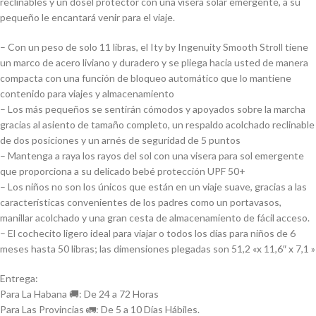
reclinables y un dosel protector con una visera solar emergente, a su
pequeño le encantará venir para el viaje.
– Con un peso de solo 11 libras, el Ity by Ingenuity Smooth Stroll tiene
un marco de acero liviano y duradero y se pliega hacia usted de manera
compacta con una función de bloqueo automático que lo mantiene
contenido para viajes y almacenamiento
– Los más pequeños se sentirán cómodos y apoyados sobre la marcha
gracias al asiento de tamaño completo, un respaldo acolchado reclinable
de dos posiciones y un arnés de seguridad de 5 puntos
– Mantenga a raya los rayos del sol con una visera para sol emergente
que proporciona a su delicado bebé protección UPF 50+
– Los niños no son los únicos que están en un viaje suave, gracias a las
características convenientes de los padres como un portavasos,
manillar acolchado y una gran cesta de almacenamiento de fácil acceso.
– El cochecito ligero ideal para viajar o todos los días para niños de 6
meses hasta 50 libras; las dimensiones plegadas son 51,2 «x 11,6″ x 7,1 »
Entrega:
Para La Habana 🚚: De 24 a 72 Horas
Para Las Provincias 🚛: De 5 a 10 Días Hábiles.