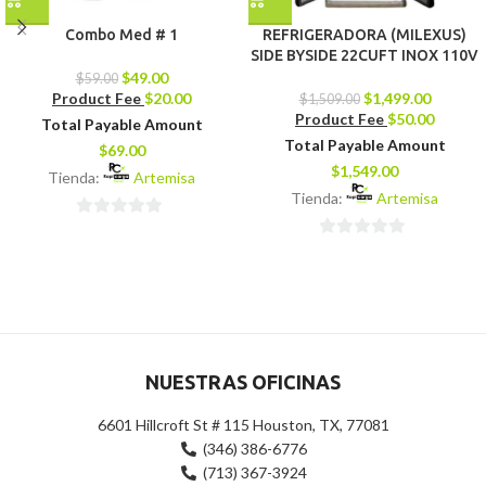
Combo Med # 1
REFRIGERADORA (MILEXUS)
SIDE BYSIDE 22CUFT INOX 110V
$
49.00
$
59.00
Product Fee
$
20.00
$
1,499.00
$
1,509.00
Product Fee
$
50.00
Total Payable Amount
Total Payable Amount
$
69.00
$
1,549.00
Tienda:
Artemisa
Tienda:
Artemisa
0
0
de
de
5
5
NUESTRAS OFICINAS
6601 Hillcroft St # 115 Houston, TX, 77081
(346) 386-6776
(713) 367-3924