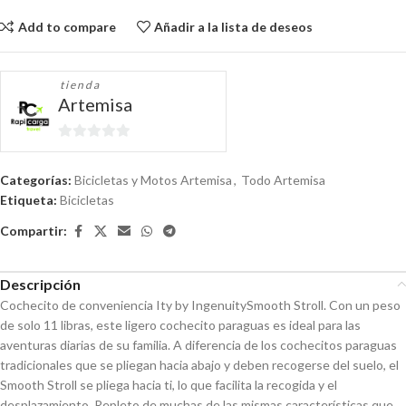
Add to compare
Añadir a la lista de deseos
tienda
Artemisa
0
de
Categorías:
Bicicletas y Motos Artemisa
,
Todo Artemisa
5
Etiqueta:
Bicicletas
Compartir:
Descripción
Cochecito de conveniencia Ity by IngenuitySmooth Stroll. Con un peso
de solo 11 libras, este ligero cochecito paraguas es ideal para las
aventuras diarias de su familia. A diferencia de los cochecitos paraguas
tradicionales que se pliegan hacia abajo y deben recogerse del suelo, el
Smooth Stroll se pliega hacia ti, lo que facilita la recogida y el
desplazamiento. Repleto de muchas de las mismas características que