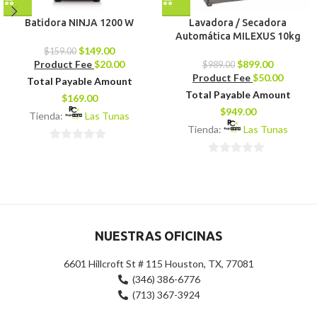
Batidora NINJA 1200 W
Lavadora / Secadora
Automática MILEXUS 10kg
$
149.00
$
159.00
Product Fee
$
20.00
$
899.00
$
989.00
Product Fee
$
50.00
Total Payable Amount
Total Payable Amount
$
169.00
$
949.00
Tienda:
Las Tunas
Tienda:
Las Tunas
0
0
de
de
5
5
NUESTRAS OFICINAS
6601 Hillcroft St # 115 Houston, TX, 77081
(346) 386-6776
(713) 367-3924