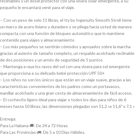
reclinables y un dosel protector con una visera solar emergente, a su
pequeño le encantará venir para el viaje.
– Con un peso de solo 11 libras, el Ity by Ingenuity Smooth Stroll tiene
un marco de acero liviano y duradero y se pliega hacia usted de manera
compacta con una función de bloqueo automático que lo mantiene
contenido para viajes y almacenamiento
– Los más pequeños se sentirán cómodos y apoyados sobre la marcha
gracias al asiento de tamaño completo, un respaldo acolchado reclinable
de dos posiciones y un arnés de seguridad de 5 puntos
– Mantenga a raya los rayos del sol con una visera para sol emergente
que proporciona a su delicado bebé protección UPF 50+
– Los niños no son los únicos que están en un viaje suave, gracias a las
características convenientes de los padres como un portavasos,
manillar acolchado y una gran cesta de almacenamiento de fácil acceso.
– El cochecito ligero ideal para viajar o todos los días para niños de 6
meses hasta 50 libras; las dimensiones plegadas son 51,2 «x 11,6″ x 7,1 »
Entrega:
Para La Habana 🚚: De 24 a 72 Horas
Para Las Provincias 🚛: De 5 a 10 Días Hábiles.