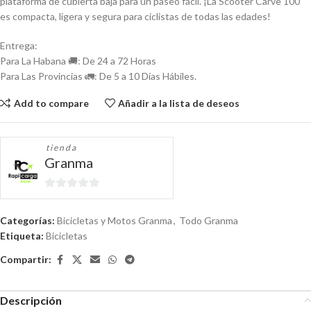
plataforma de cubierta baja para un paseo fácil. ¡La Scooter Carve 100
es compacta, ligera y segura para ciclistas de todas las edades!
Entrega:
Para La Habana 🚚: De 24 a 72 Horas
Para Las Provincias 🚛: De 5 a 10 Días Hábiles.
Add to compare
Añadir a la lista de deseos
tienda
Granma
0
de
Categorías:
Bicicletas y Motos Granma
,
Todo Granma
5
Etiqueta:
Bicicletas
Compartir:
Descripción