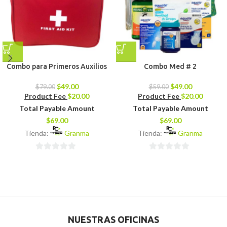
Combo para Primeros Auxilios
Combo Med # 2
$
49.00
$
49.00
$
79.00
$
59.00
Product Fee
$
20.00
Product Fee
$
20.00
Total Payable Amount
Total Payable Amount
$
69.00
$
69.00
Tienda:
Granma
Tienda:
Granma
0
0
de
de
5
5
NUESTRAS OFICINAS