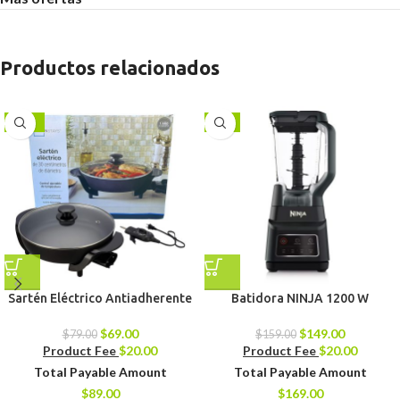
Productos relacionados
-13%
-6%
Sartén Eléctrico Antiadherente
Batidora NINJA 1200 W
$
69.00
$
149.00
$
79.00
$
159.00
Product Fee
$
20.00
Product Fee
$
20.00
Total Payable Amount
Total Payable Amount
$
89.00
$
169.00