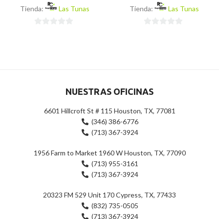
Tienda:
Las Tunas
Tienda:
Las Tunas
0
0
de
de
5
5
NUESTRAS OFICINAS
6601 Hillcroft St # 115 Houston, TX, 77081
(346) 386-6776
(713) 367-3924
1956 Farm to Market 1960 W Houston, TX, 77090
(713) 955-3161
(713) 367-3924
20323 FM 529 Unit 170 Cypress, TX, 77433
(832) 735-0505
(713) 367-3924