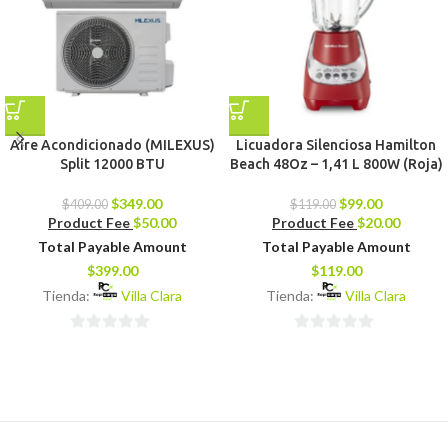
Aire Acondicionado (MILEXUS)
Licuadora Silenciosa Hamilton
Split 12000 BTU
Beach 48Oz – 1,41 L 800W (Roja)
$
349.00
$
99.00
$
409.00
$
119.00
Product Fee
$
50.00
Product Fee
$
20.00
Total Payable Amount
Total Payable Amount
$
399.00
$
119.00
Tienda:
Villa Clara
Tienda:
Villa Clara
0
0
de
de
5
5