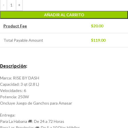
AÑADIR AL CARRITO
Product Fee
$
20.00
Total Payable Amount
$
119.00
Descripción
:
Marca: RISE BY DASH
Capacidad: 3 qt (2.8 L)
Velocidades: 6
Potencia: 250W
Oncluye Juego de Ganchos para Amasar
Entrega:
Para La Habana 🚚: De 24 a 72 Horas
Para Las Provincias 🚛: De 5 a 10 Días Hábiles.