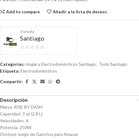
Add to compare
Añadir a la lista de deseos
tienda
Santiago
0
de
Categorías:
Hogar y Electrodomésticos Santiago
,
Todo Santiago
5
Etiqueta:
Electrodomésticos
Compartir:
Descripción
Marca: RISE BY DASH
Capacidad: 3 qt (2.8 L)
Velocidades: 6
Potencia: 250W
Oncluye Juego de Ganchos para Amasar