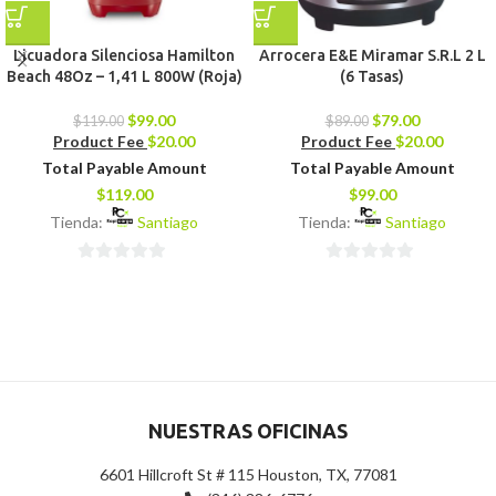
Licuadora Silenciosa Hamilton
Arrocera E&E Miramar S.R.L 2 L
Beach 48Oz – 1,41 L 800W (Roja)
(6 Tasas)
$
99.00
$
79.00
$
119.00
$
89.00
Product Fee
$
20.00
Product Fee
$
20.00
Total Payable Amount
Total Payable Amount
$
119.00
$
99.00
Tienda:
Santiago
Tienda:
Santiago
0
0
de
de
5
5
NUESTRAS OFICINAS
6601 Hillcroft St # 115 Houston, TX, 77081