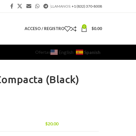
LLAMANOS:
+1 (832) 370-8008
0
ACCESO / REGISTRO
$
0.00
Ofertas
Spanish
English
Compacta (Black)
$
20.00