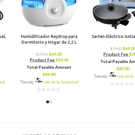
ual,
Humidificador Raydrop para
Sartén Eléctrico Ant
Dormitorio y Hogar de 2,2 L
$
69.0
$
79.00
$
69.00
Product Fee
$
2
$
79.00
Product Fee
$
20.00
Total Payable A
Total Payable Amount
$
89.00
$
89.00
Tienda:
Isla de l
tud
Tienda:
Isla de la Juventud
0
0
de
de
5
5