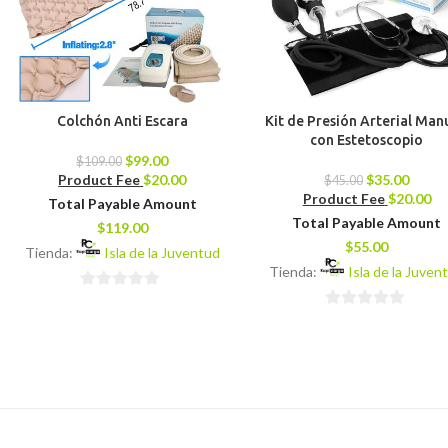
Colchón Anti Escara
Kit de Presión Arterial Man
con Estetoscopio
$
99.00
$
109.00
Product Fee
$
20.00
$
35.00
$
45.00
Product Fee
$
20.00
Total Payable Amount
Total Payable Amount
$
119.00
$
55.00
Tienda:
Isla de la Juventud
Tienda:
Isla de la Juven
0
0
de
de
5
5