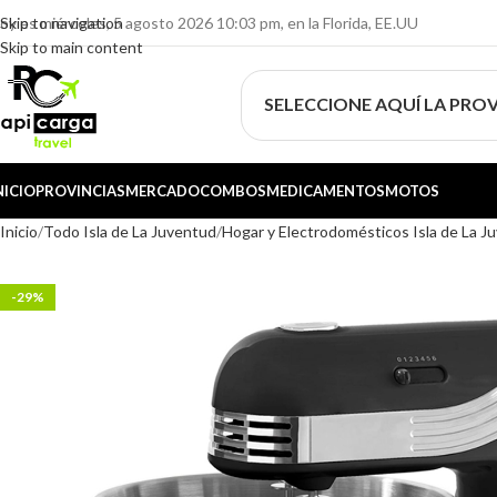
oy es miércoles, 5 agosto 2026 10:03 pm, en la Florida, EE.UU
Skip to navigation
Skip to main content
SELECCIONE AQUÍ LA PROV
NICIO
PROVINCIAS
MERCADO
COMBOS
MEDICAMENTOS
MOTOS
Inicio
Todo Isla de La Juventud
Hogar y Electrodomésticos Isla de La J
-29%