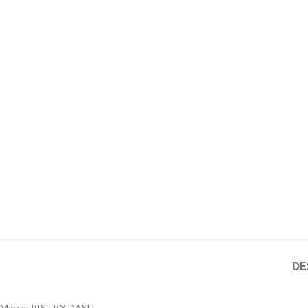
DE
Marca: RISE BY DASH