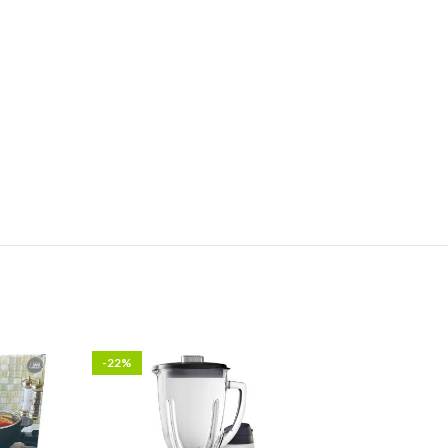
-22%
-6%