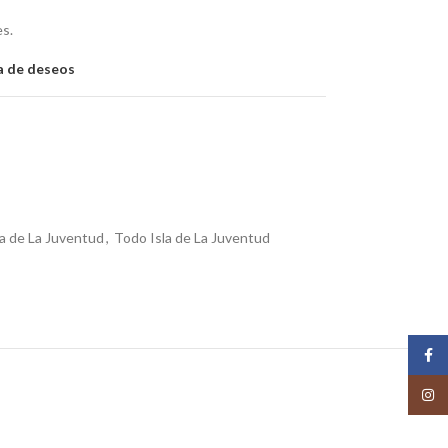
es.
ta de deseos
la de La Juventud
,
Todo Isla de La Juventud
Face
Insta