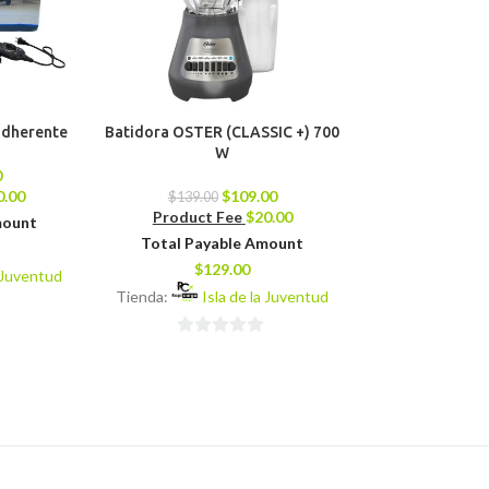
iadherente
Batidora OSTER (CLASSIC +) 700
Batidora N
W
0
$
159.00
0.00
$
109.00
Product 
$
139.00
Product Fee
$
20.00
mount
Total Pay
Total Payable Amount
$
16
$
129.00
a Juventud
Tienda:
Isl
Tienda:
Isla de la Juventud
0
0
de
de
5
5