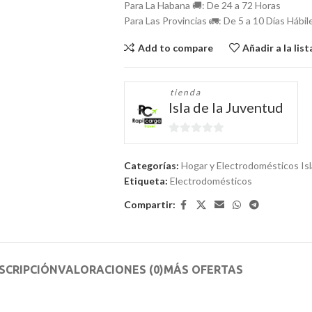
Para La Habana 🚚: De 24 a 72 Horas
Para Las Provincias 🚛: De 5 a 10 Días Hábil
Add to compare
Añadir a la lis
tienda
Isla de la Juventud
0
de
Categorías:
Hogar y Electrodomésticos Is
5
Etiqueta:
Electrodomésticos
Compartir:
SCRIPCIÓN
VALORACIONES (0)
MÁS OFERTAS