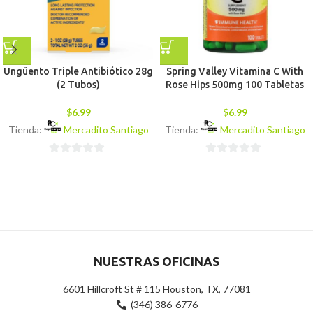
Ungüento Triple Antibiótico 28g
Spring Valley Vitamina C With
(2 Tubos)
Rose Hips 500mg 100 Tabletas
$
6.99
$
6.99
Tienda:
Mercadito Santiago
Tienda:
Mercadito Santiago
0
0
de
de
5
5
NUESTRAS OFICINAS
6601 Hillcroft St # 115 Houston, TX, 77081
(346) 386-6776