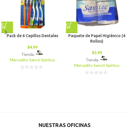
Pack de 6 Cepillos Dentales
Paquete de Papel Higiénico (4
Rollos)
$
4.99
$
5.99
Tienda:
Mercadito Sancti Spíritus
Tienda:
Mercadito Sancti Spíritus
0
0
de
de
5
5
NUESTRAS OFICINAS