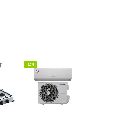
-15%
-25%