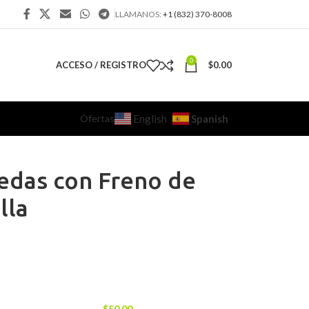
LLAMANOS:
+1 (832) 370-8008
0
ACCESO / REGISTRO
$
0.00
Ofertas
Spanish
English
edas con Freno de
lla
$
50.00