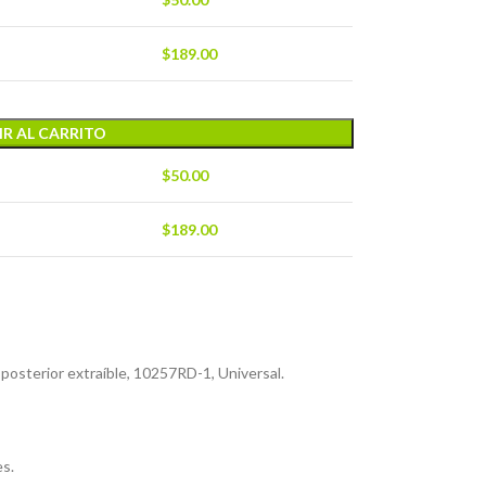
$
189.00
R AL CARRITO
$
50.00
$
189.00
osterior extraíble, 10257RD-1, Universal.
es.