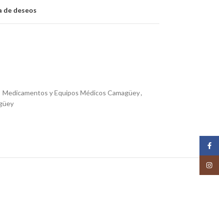
ta de deseos
Medicamentos y Equipos Médicos Camagüey
,
güey
Face
Insta