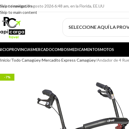
oy es domingo, 9 agosto 2026 6:48 am, en la Florida, EE.UU
Skip to navigation
Skip to main content
SELECCIONE AQUÍ LA PROV
NICIO
PROVINCIAS
MERCADO
COMBOS
MEDICAMENTOS
MOTOS
Inicio
Todo Camagüey
Mercadito Express Camagüey
Andador de 4 Rued
-7%