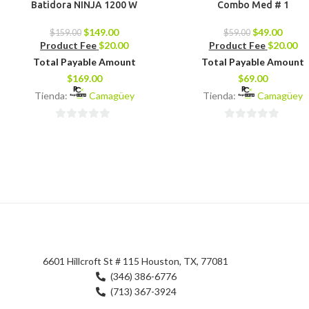
Batidora NINJA 1200 W
Combo Med # 1
$
149.00
$
49.00
$
159.00
$
59.00
Product Fee
$
20.00
Product Fee
$
20.00
Total Payable Amount
Total Payable Amount
$
169.00
$
69.00
Tienda:
Camagüey
Tienda:
Camagüey
0
0
de
de
5
5
6601 Hillcroft St # 115 Houston, TX, 77081
(346) 386-6776
(713) 367-3924