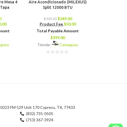
re Mesa 4
Aire Acondicionado (MILEXUS)
Olla de Presi
 Tapa
Split 12000 BTU
$
79.00
0
$
349.00
Product 
$
409.00
0.00
Product Fee
$
50.00
Total Pay
mount
Total Payable Amount
$
7
$
399.00
Tienda:
güey
Tienda:
Camagüey
0
0
de
de
5
5
0323 FM 529 Unit 170 Cypress, TX, 77433
(832) 735-0505
(713) 367-3924