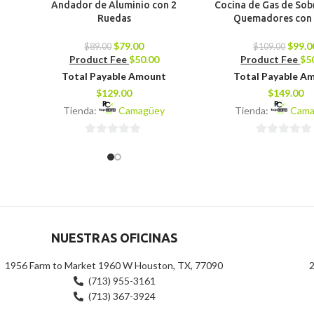
Andador de Aluminio con 2
Cocina de Gas de Sob
Ruedas
Quemadores con
$
79.00
$
99.0
$
89.00
$
109.00
Product Fee
$
50.00
Product Fee
$
5
Total Payable Amount
Total Payable A
$
129.00
$
149.00
Tienda:
Camagüey
Tienda:
Cama
0
0
de
de
5
5
NUESTRAS OFICINAS
1956 Farm to Market 1960 W Houston, TX, 77090
2
(713) 955-3161
(713) 367-3924