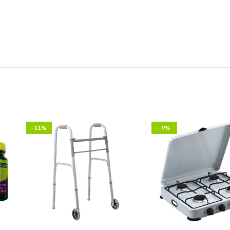
-11%
-9%