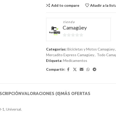
Add to compare
Añadir a la lis
tienda
Camagüey
0
de
Categorías:
Bicicletas y Motos Camagüey
,
5
Mercadito Express Camagüey
,
Todo Cama
Etiqueta:
Medicamentos
Compartir:
SCRIPCIÓN
VALORACIONES (0)
MÁS OFERTAS
-1, Universal.