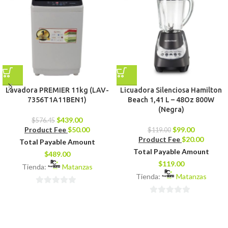
Lavadora PREMIER 11kg (LAV-
Licuadora Silenciosa Hamilton
7356T1A11BEN1)
Beach 1,41 L – 48Oz 800W
(Negra)
$
439.00
$
576.45
Product Fee
$
50.00
$
99.00
$
119.00
Product Fee
$
20.00
Total Payable Amount
Total Payable Amount
$
489.00
$
119.00
Tienda:
Matanzas
Tienda:
Matanzas
0
0
de
de
5
5