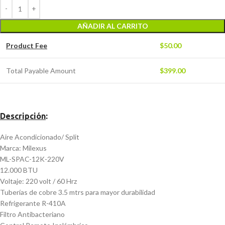
AÑADIR AL CARRITO
Product Fee
$
50.00
Total Payable Amount
$
399.00
Descripción
:
Aire Acondicionado/ Split
Marca: Milexus
ML-SPAC-12K-220V
12.000 BTU
Voltaje: 220 volt / 60 Hrz
Tuberías de cobre 3.5 mtrs para mayor durabilidad
Refrigerante R-410A
Filtro Antibacteriano