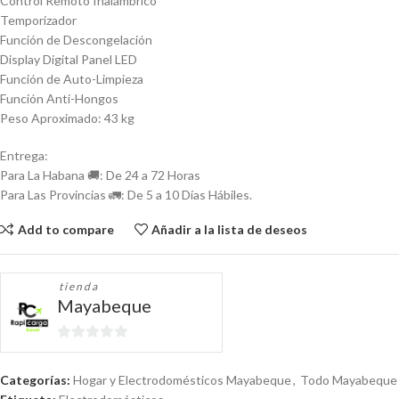
Control Remoto Inalámbrico
Temporizador
Función de Descongelación
Display Digital Panel LED
Función de Auto-Limpieza
Función Anti-Hongos
Peso Aproximado: 43 kg
Entrega:
Para La Habana 🚚: De 24 a 72 Horas
Para Las Provincias 🚛: De 5 a 10 Días Hábiles.
Add to compare
Añadir a la lista de deseos
tienda
Mayabeque
0
de
Categorías:
Hogar y Electrodomésticos Mayabeque
,
Todo Mayabeque
5