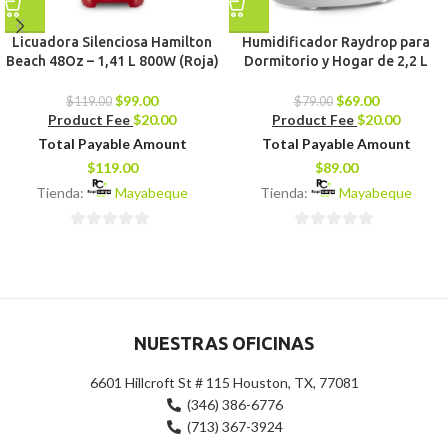
Licuadora Silenciosa Hamilton
Humidificador Raydrop para
Beach 48Oz – 1,41 L 800W (Roja)
Dormitorio y Hogar de 2,2 L
$
99.00
$
69.00
$
119.00
$
79.00
Product Fee
$
20.00
Product Fee
$
20.00
Total Payable Amount
Total Payable Amount
$
119.00
$
89.00
Tienda:
Mayabeque
Tienda:
Mayabeque
0
0
de
de
5
5
NUESTRAS OFICINAS
6601 Hillcroft St # 115 Houston, TX, 77081
(346) 386-6776
(713) 367-3924