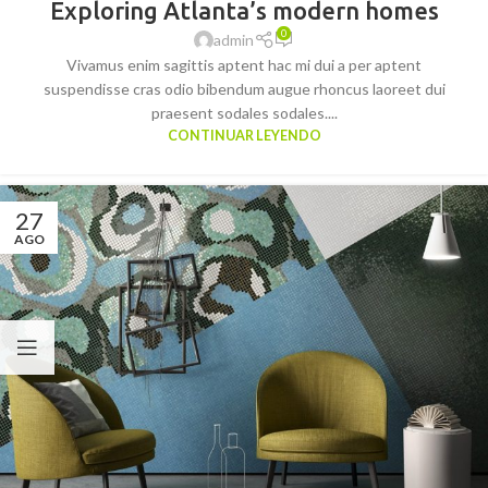
Exploring Atlanta’s modern homes
0
admin
Vivamus enim sagittis aptent hac mi dui a per aptent
suspendisse cras odio bibendum augue rhoncus laoreet dui
praesent sodales sodales....
CONTINUAR LEYENDO
27
AGO