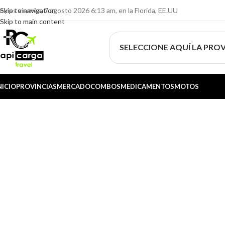
oy es viernes, 7 agosto 2026 6:13 am, en la Florida, EE.UU
Skip to navigation
Skip to main content
SELECCIONE AQUÍ LA PROV
NICIO
PROVINCIAS
MERCADO
COMBOS
MEDICAMENTOS
MOTOS