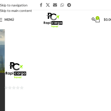
Skip to navigation
Skip to main content
0
MENÚ
$
0.0
0
de
5
Mercadito